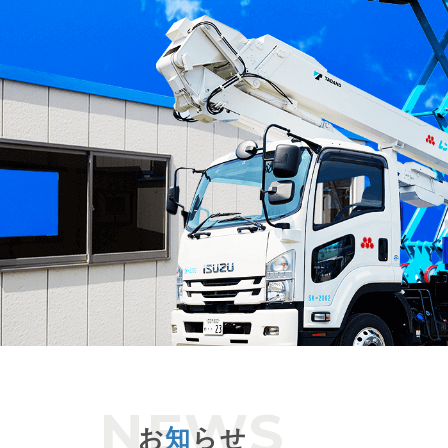
お
知
らせ