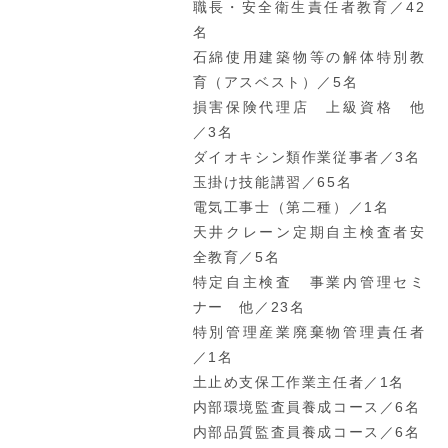
職長・安全衛生責任者教育／42
名
石綿使用建築物等の解体特別教
育（アスベスト）／5名
損害保険代理店 上級資格 他
／3名
ダイオキシン類作業従事者／3名
玉掛け技能講習／65名
電気工事士（第二種）／1名
天井クレーン定期自主検査者安
全教育／5名
特定自主検査 事業内管理セミ
ナー 他／23名
特別管理産業廃棄物管理責任者
／1名
土止め支保工作業主任者／1名
内部環境監査員養成コース／6名
内部品質監査員養成コース／6名