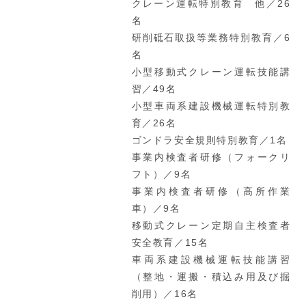
クレーン運転特別教育 他／26
名
研削砥石取扱等業務特別教育／6
名
小型移動式クレーン運転技能講
習／49名
小型車両系建設機械運転特別教
育／26名
ゴンドラ安全規則特別教育／1名
事業内検査者研修（フォークリ
フト）／9名
事業内検査者研修（高所作業
車）／9名
移動式クレーン定期自主検査者
安全教育／15名
車両系建設機械運転技能講習
（整地・運搬・積込み用及び掘
削用）／16名