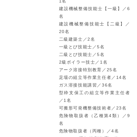
1名
建設機械整備技能士【一級】／6
名
建設機械整備技能士【二級】／
20名
二級建築士／2名
一級とび技能士／5名
二級とび技能士／5名
2級ボイラー技士／1名
アーク溶接特別教育／25名
足場の組立等作業主任者／14名
ガス溶接技能講習／36名
型枠支保工の組立等作業主任者
／1名
可搬形可発機整備技術者／23名
危険物取扱者（乙種第4類）／9
名
危険物取扱者（丙種）／4名