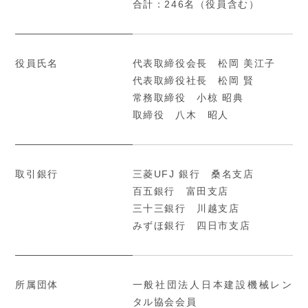
合計：246名（役員含む）
役員氏名
代表取締役会長 松岡 美江子
代表取締役社長 松岡 賢
常務取締役 小椋 昭典
取締役 八木 昭人
取引銀行
三菱UFJ 銀行 桑名支店
百五銀行 富田支店
三十三銀行 川越支店
みずほ銀行 四日市支店
所属団体
一般社団法人日本建設機械レン
タル協会会員