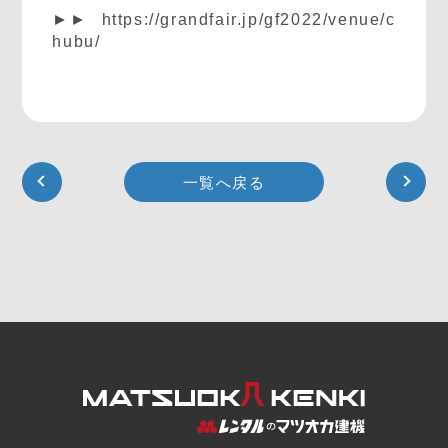
►►
https://grandfair.jp/gf2022/venue/c
hubu/
一覧へ戻る