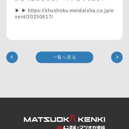
▶▶
https://shushoku.meidaisha.co.jp/e
vent/20250617/
一覧へ戻る