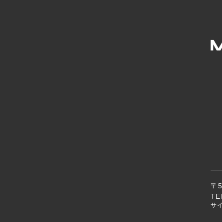
〒
TE
サ