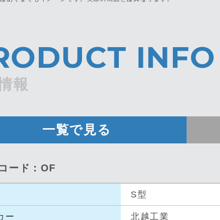
RODUCT INFO
情報
一覧で見る
品コード：OF
S型
カー
北越工業