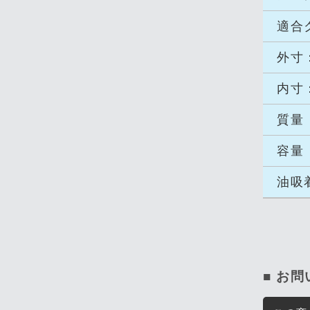
適合
外寸
内寸
質量
容量
油吸
■ お