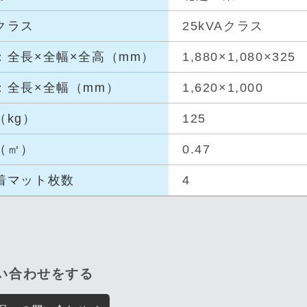
クラス
25kVAクラス
：全長
×全幅×全
高（mm）
1,880×1,080×325
：全長
×全幅（m
m）
1,620×1,000
（kg
）
125
（㎥）
0.47
着マッ
ト枚数
4
問い合わせをする