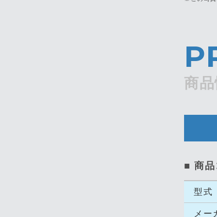
P
商品
■ 商
型式
メー