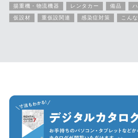
揚重機・物流機器
レンタカー
備品
仮設材
重仮設関連
感染症対策
こん