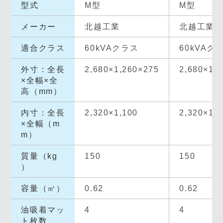
型式
M型
M型
メーカー
北越工業
北越工業
適合クラス
60kVAクラス
60kVAク
外寸：全長
2,680×1,260×275
2,680×1,
×全幅×全
高（mm）
内寸：全長
2,320×1,100
2,320×1,1
×全幅（m
m）
質量（kg
150
150
）
容量（㎥）
0.62
0.62
油吸着マッ
4
4
ト枚数