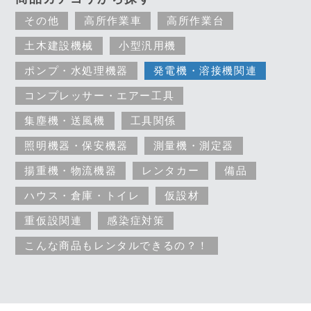
その他
高所作業車
高所作業台
土木建設機械
小型汎用機
ポンプ・水処理機器
発電機・溶接機関連
コンプレッサー・エアー工具
集塵機・送風機
工具関係
照明機器・保安機器
測量機・測定器
揚重機・物流機器
レンタカー
備品
ハウス・倉庫・トイレ
仮設材
重仮設関連
感染症対策
こんな商品もレンタルできるの？！