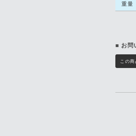
重量
■ お
この商