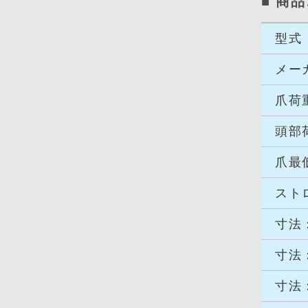
■ 商
型式
メー
爪荷
頭部
爪最
スト
寸法
寸法
寸法