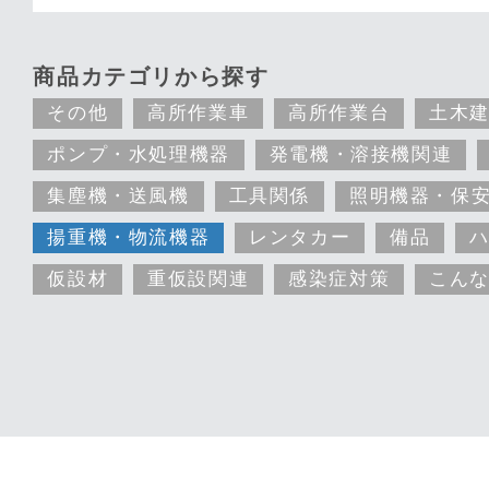
商品カテゴリから探す
その他
高所作業車
高所作業台
土木
ポンプ・水処理機器
発電機・溶接機関連
集塵機・送風機
工具関係
照明機器・保
揚重機・物流機器
レンタカー
備品
仮設材
重仮設関連
感染症対策
こん