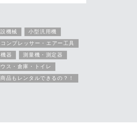
建設機械
小型汎用機
コンプレッサー・エアー工具
安機器
測量機・測定器
ハウス・倉庫・トイレ
な商品もレンタルできるの？！