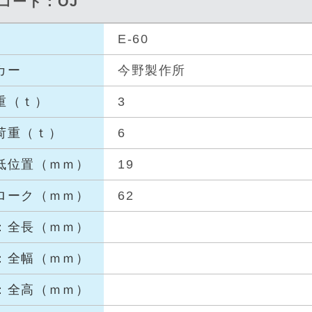
品コード：OJ
E-60
カー
今野製作所
重（ｔ
）
3
荷重（
ｔ）
6
低位置
（ｍｍ）
19
ローク
（ｍｍ）
62
：全長
（ｍｍ）
：全幅
（ｍｍ）
：全高
（ｍｍ）