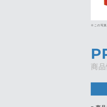
※この写
P
商品