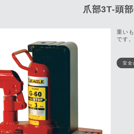
爪部3T-頭部
重い
です
安全