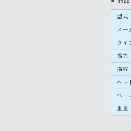
■ 商
型式
メー
タイ
揚力
揚程
ヘッ
ベー
重量