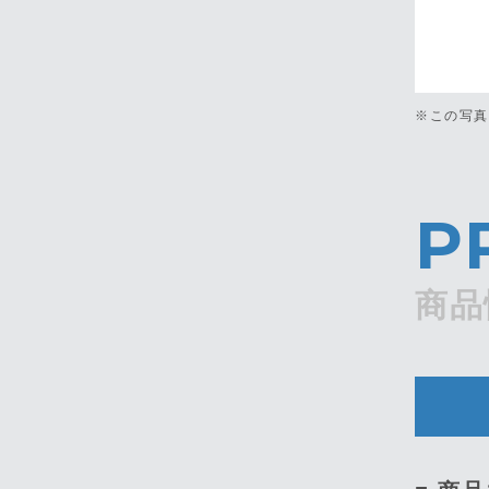
※この写
P
商品