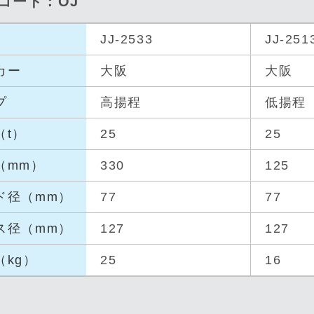
品コード：OJ
JJ-2533
JJ-251
カー
大阪
大阪
プ
高揚程
低揚程
（t）
25
25
（mm
）
330
125
ド径（
mm）
77
77
ス径（
mm）
127
127
（kg
）
25
16