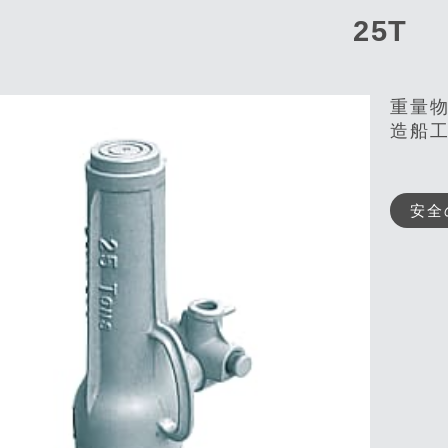
25T
重量
造船
安全