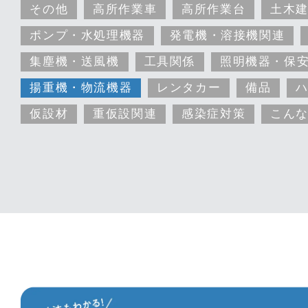
その他
高所作業車
高所作業台
土木
ポンプ・水処理機器
発電機・溶接機関連
集塵機・送風機
工具関係
照明機器・保
揚重機・物流機器
レンタカー
備品
仮設材
重仮設関連
感染症対策
こん