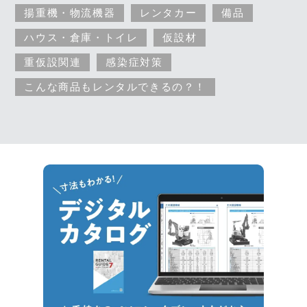
揚重機・物流機器
レンタカー
備品
ハウス・倉庫・トイレ
仮設材
重仮設関連
感染症対策
こんな商品もレンタルできるの？！