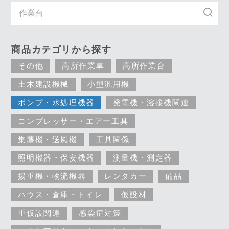
商品カテゴリから探す
その他
高所作業車
高所作業台
土木建設機械
小型汎用機
ポンプ・水処理機器
発電機・溶接機関連
コンプレッサー・エアー工具
集塵機・送風機
工具関係
照明機器・保安機器
測量機・測定器
揚重機・物流機器
レンタカー
備品
ハウス・倉庫・トイレ
仮設材
重仮設関連
感染症対策