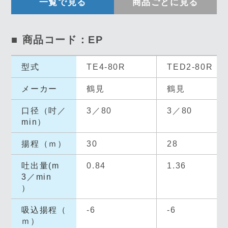
一覧で見る
商品ごとに見る
■ 商品コード：EP
型式
TE4-80R
TED2-80R
メーカー
鶴見
鶴見
口径（吋／
3／80
3／80
min）
揚程（ｍ）
30
28
吐出量(m
0.84
1.36
3／min
）
吸込揚程（
-6
-6
ｍ）