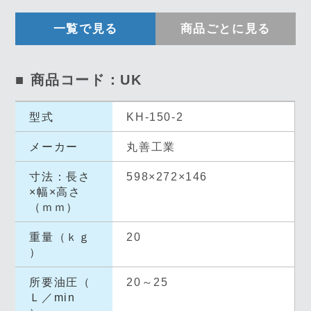
一覧で見る
商品ごとに見る
■ 商品コード：UK
型式
KH-150-2
メーカー
丸善工業
寸法：長さ
598×272×146
×幅×高さ
（ｍｍ）
重量（ｋｇ
20
）
所要油圧（
20～25
Ｌ／min