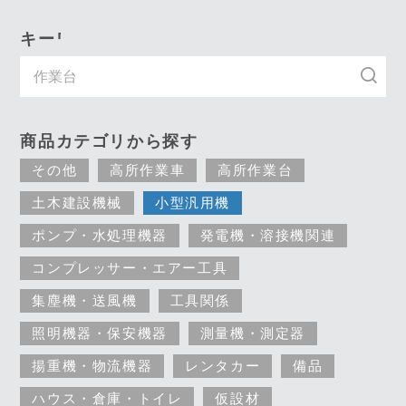
キーワード入力で探す
商品カテゴリから探す
その他
高所作業車
高所作業台
土木建設機械
小型汎用機
ポンプ・水処理機器
発電機・溶接機関連
コンプレッサー・エアー工具
集塵機・送風機
工具関係
照明機器・保安機器
測量機・測定器
揚重機・物流機器
レンタカー
備品
ハウス・倉庫・トイレ
仮設材