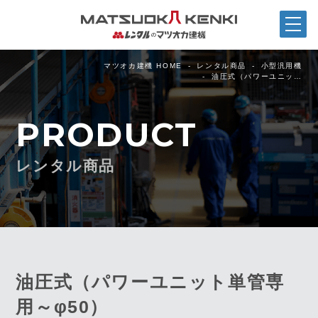
マツオカ建機 HOME
レンタル商品
小型汎用機
油圧式（パワーユニッ…
PRODUCT
レンタル商品
油圧式（パワーユニット単管専
用～φ50）