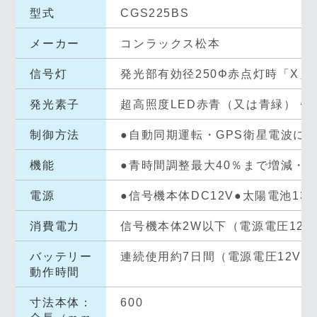
型式
CGS225BS
メーカー
コンラックス松本
信号灯
発光部有効径250Φ赤点灯時「X」
発光素子
超高照度LED赤青（又は青緑）・
制御方法
●自動同期運転・GPS衛星電波に
機能
●青時間調整最大40％まで増減・
電源
●信号機本体DC12V●太陽電池13W／2
消費電力
信号機本体2W以下（電源電圧12V
バッテリー
連続使用約7日間（電源電圧12V時
動作時間
寸法本体：
600