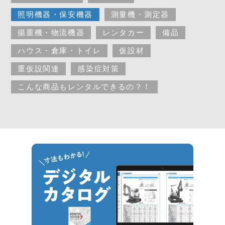
照明機器・保安機器
測量機・測定器
揚重機・物流機器
レンタカー
備品
ハウス・倉庫・トイレ
仮設材
重仮設関連
感染症対策
こんな商品もレンタルできるの？！