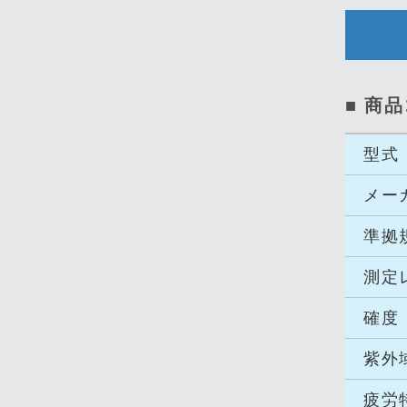
■ 商品
型式
メー
準拠
測定
確度
紫外
疲労