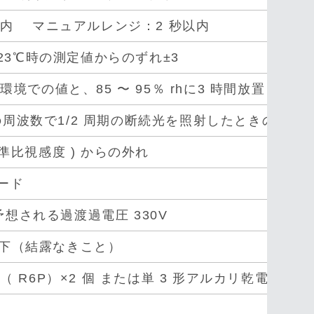
以内 マニュアルレンジ：2 秒以内
る23℃時の測定値からのずれ±3
rh の環境での値と、85 〜 95％ rhに3 時間放置
z の周波数で1/2 周期の断続光を照射したときの値の
準比視感度 ) からの外れ
ード
 予想される過渡過電圧 330V
h 以下（結露なきこと）
（ R6P）×2 個 または単 3 形アルカリ乾電池（LR