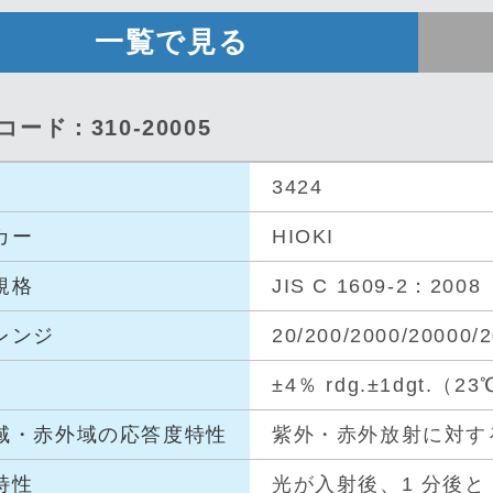
一覧で見る
コード：310-20005
3424
カー
HIOKI
規格
JIS C 1609-2：2
レンジ
20/200/2000/200
±4％ rdg.±1dgt.（2
域・赤
外域の応答
度特性
紫外・赤外放射に対す
特性
光が入射後、1 分後と 