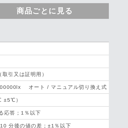
商品ごとに見る
008（取引又は証明用）
00/200000lx オート / マニュアル切り換え式
3℃ ±5℃）
る応答；1％以下
10 分後の値の差；±1％以下