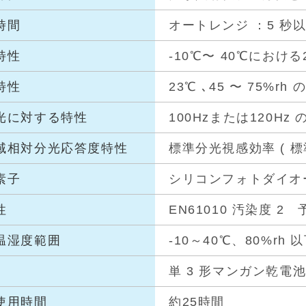
時間
オートレンジ ：5 秒
特性
-10℃〜 40℃におけ
特性
23℃ ､45 〜 75%
光に対
する特性
100Hzまたは120H
域相対
分光応答度
特性
標準分光視感効率 ( 標
素子
シリコンフォトダイオ
性
EN61010 汚染度 2
温湿度
範囲
-10～40℃、80%r
単 3 形マンガン乾電池
使用時
間
約25時間