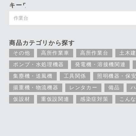
キーワード入力で探す
商品カテゴリから探す
その他
高所作業車
高所作業台
土木
ポンプ・水処理機器
発電機・溶接機関連
集塵機・送風機
工具関係
照明機器・保
揚重機・物流機器
レンタカー
備品
仮設材
重仮設関連
感染症対策
こん