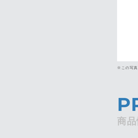
※この写
P
商品