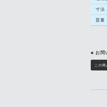
寸法
質量
■ お
この商