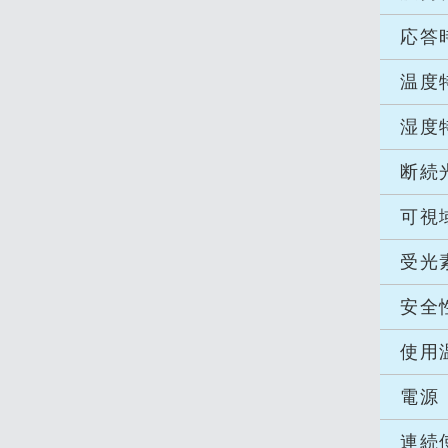
応答
温度
湿度
断続
可視
受光
安全
使用
電源
連続