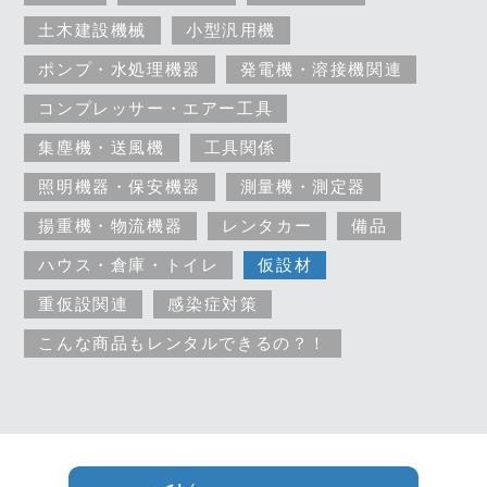
土木建設機械
小型汎用機
ポンプ・水処理機器
発電機・溶接機関連
コンプレッサー・エアー工具
集塵機・送風機
工具関係
照明機器・保安機器
測量機・測定器
揚重機・物流機器
レンタカー
備品
ハウス・倉庫・トイレ
仮設材
重仮設関連
感染症対策
こんな商品もレンタルできるの？！