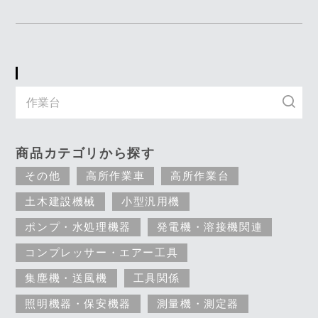
キーワード入力で探す
商品カテゴリから探す
その他
高所作業車
高所作業台
土木建設機械
小型汎用機
ポンプ・水処理機器
発電機・溶接機関連
コンプレッサー・エアー工具
集塵機・送風機
工具関係
照明機器・保安機器
測量機・測定器