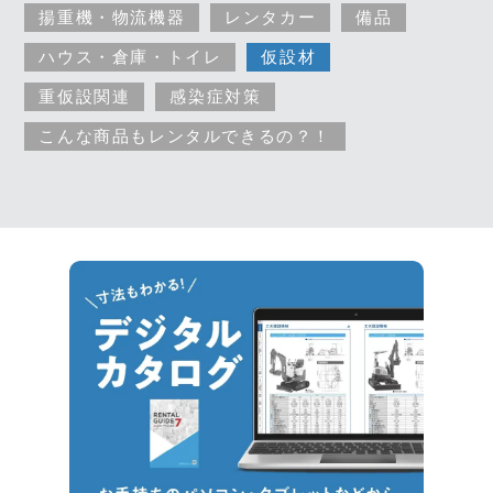
揚重機・物流機器
レンタカー
備品
ハウス・倉庫・トイレ
仮設材
重仮設関連
感染症対策
こんな商品もレンタルできるの？！