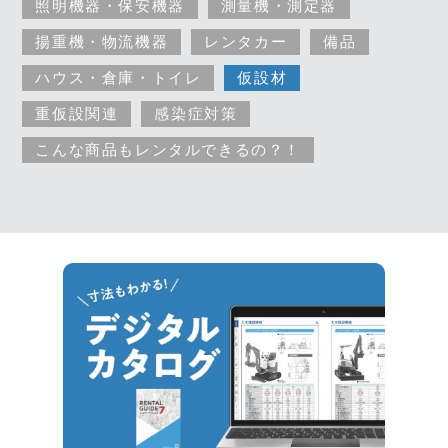
照明機器・保安機器
測量機・測定器
揚重機・物流機器
レンタカー
備品
ハウス・倉庫・トイレ
仮設材
重仮設関連
感染症対策
こんな商品もレンタルできるの？！