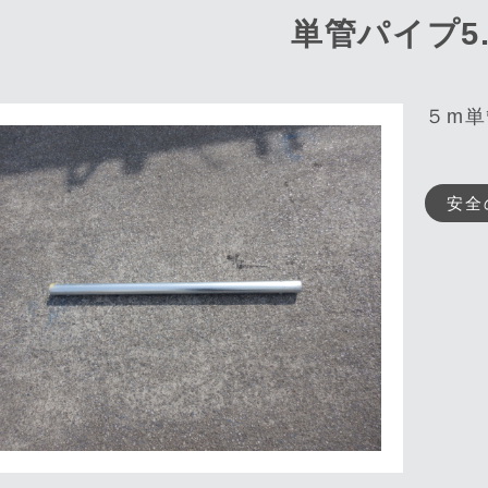
単管パイプ5.
５m単
安全