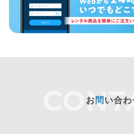
お
問
い合わ