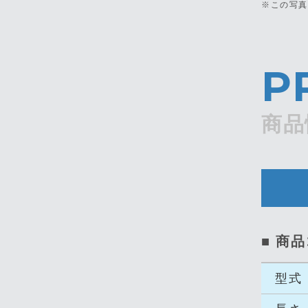
※この写
P
商品
■ 商品
型式