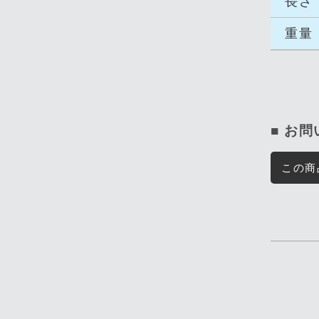
長さ
重量
■ お
この商