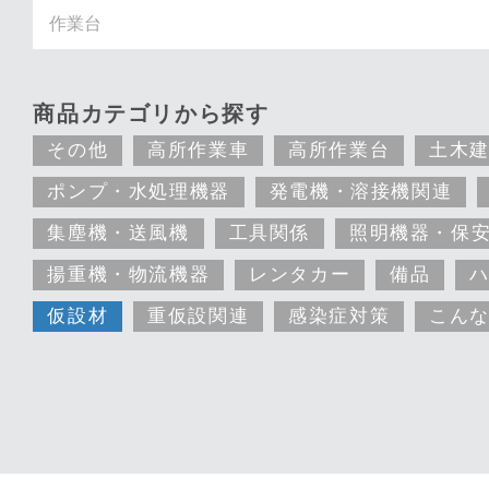
商品カテゴリから探す
その他
高所作業車
高所作業台
土木
ポンプ・水処理機器
発電機・溶接機関連
集塵機・送風機
工具関係
照明機器・保
揚重機・物流機器
レンタカー
備品
仮設材
重仮設関連
感染症対策
こん