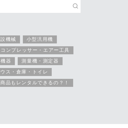
建設機械
小型汎用機
コンプレッサー・エアー工具
安機器
測量機・測定器
ハウス・倉庫・トイレ
な商品もレンタルできるの？！