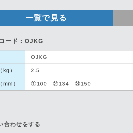
一覧で見る
品コード：OJKG
OJKG
（kg
）
2.5
（mm
）
①100 ②134 ③150
問い合わせをする