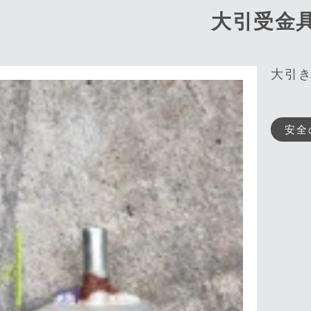
大引受金
大引
安全