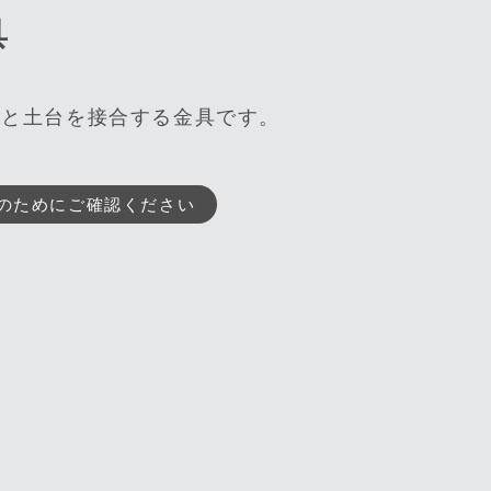
具
きと土台を接合する金具です。
のためにご確認ください