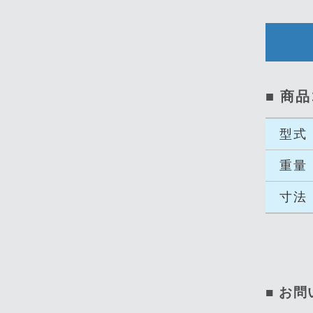
■ 商
型式
重量
寸法
■ お