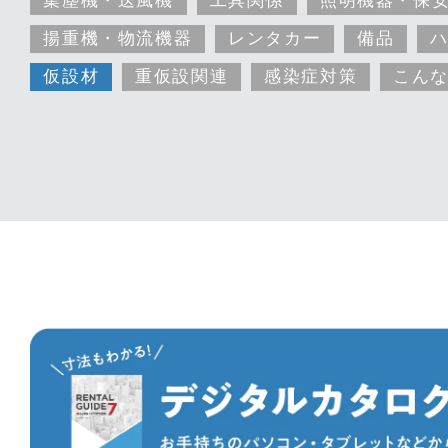
揚重機・物流機器
レンタカー
備品
仮設材
重仮設関連
感染症対策
こん