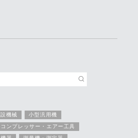
建設機械
小型汎用機
コンプレッサー・エアー工具
安機器
測量機・測定器