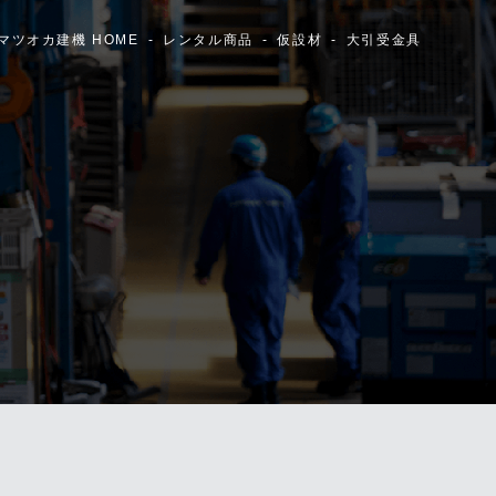
マツオカ建機 HOME
レンタル商品
仮設材
大引受金具