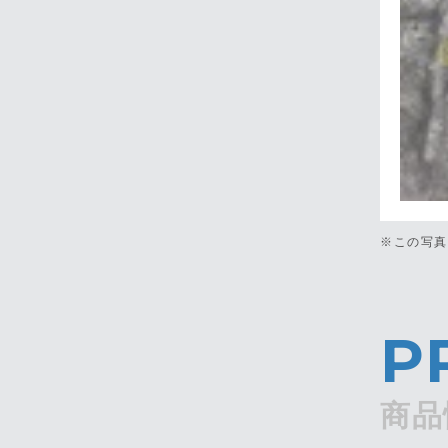
※この写
P
商品