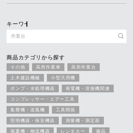
キーワード入力で探す
商品カテゴリから探す
その他
高所作業車
高所作業台
土木建設機械
小型汎用機
ポンプ・水処理機器
発電機・溶接機関連
コンプレッサー・エアー工具
集塵機・送風機
工具関係
照明機器・保安機器
測量機・測定器
揚重機・物流機器
レンタカー
備品