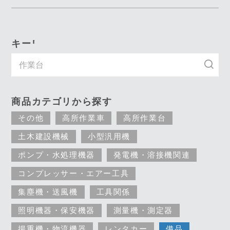
キーワード入力で探す
商品カテゴリから探す
その他
高所作業車
高所作業台
土木建設機械
小型汎用機
ポンプ・水処理機器
発電機・溶接機関連
コンプレッサー・エアー工具
集塵機・送風機
工具関係
照明機器・保安機器
測量機・測定器
揚重機・物流機器
レンタカー
備品