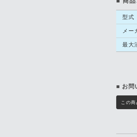
■ 商品
型式
メー
最大
■ お
この商