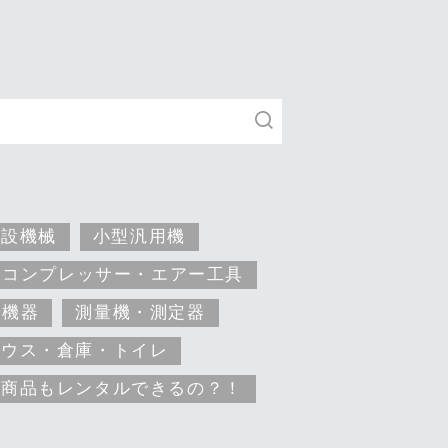
建設機械
小型汎用機
コンプレッサー・エアー工具
安機器
測量機・測定器
ハウス・倉庫・トイレ
な商品もレンタルできるの？！