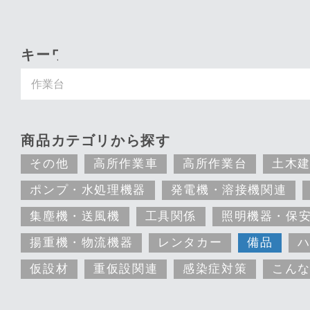
キーワード入力で探す
商品カテゴリから探す
その他
高所作業車
高所作業台
土木
ポンプ・水処理機器
発電機・溶接機関連
集塵機・送風機
工具関係
照明機器・保
揚重機・物流機器
レンタカー
備品
仮設材
重仮設関連
感染症対策
こん