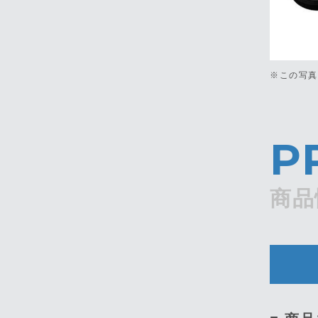
※この写
P
商品