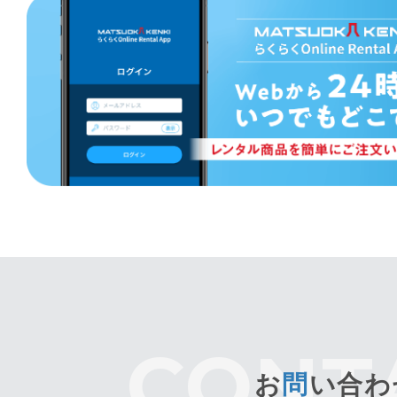
お
問
い合わ