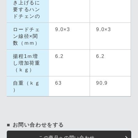
き上げるに
要するハン
ドチェンの
ロードチェ
9.0×3
9.0×3
ン線径×関
数（ｍｍ）
揚程1ｍ増
6.2
6.2
し増加荷重
（ｋｇ）
自重（ｋｇ
63
90.9
）
■ お問い合わせをする
この商品への問い合わせ