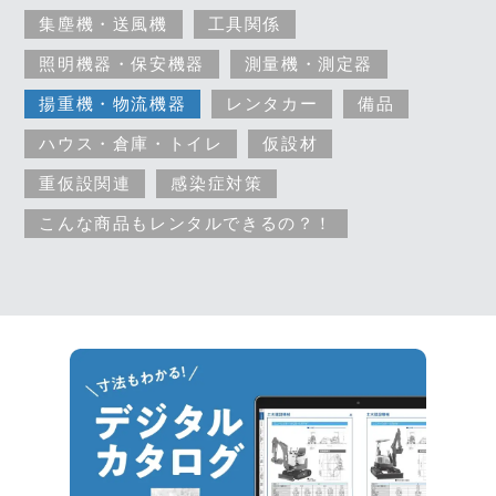
集塵機・送風機
工具関係
照明機器・保安機器
測量機・測定器
揚重機・物流機器
レンタカー
備品
ハウス・倉庫・トイレ
仮設材
重仮設関連
感染症対策
こんな商品もレンタルできるの？！