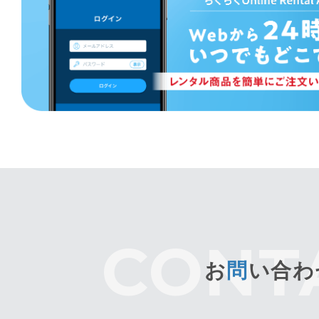
お
問
い合わ