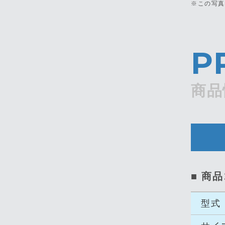
※この写
P
商品
■ 商品
型式