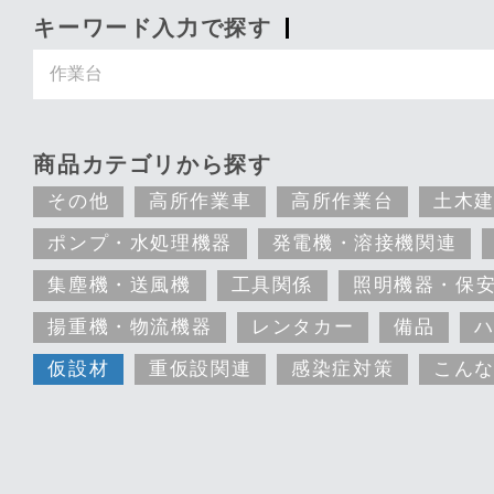
キーワード入力で探す
商品カテゴリから探す
その他
高所作業車
高所作業台
土木
ポンプ・水処理機器
発電機・溶接機関連
集塵機・送風機
工具関係
照明機器・保
揚重機・物流機器
レンタカー
備品
仮設材
重仮設関連
感染症対策
こん