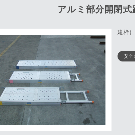
アルミ部分開閉式踏
建枠
安全