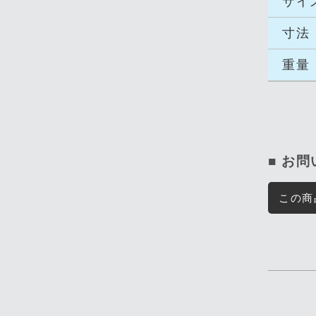
サイ
寸法
重量
■ お
この商