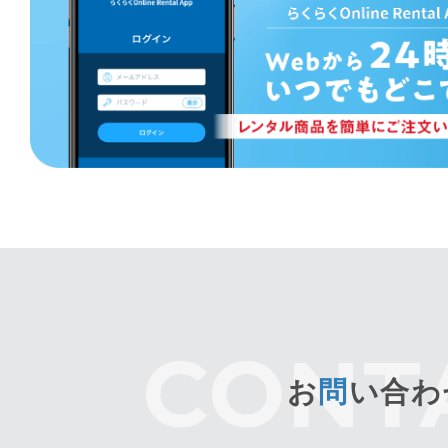
お
問
い合わ