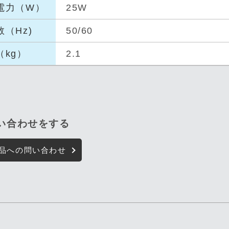
電力（
W）
25W
数（H
z)
50/60
（kg
）
2.1
問い合わせをする
品への問い合わせ