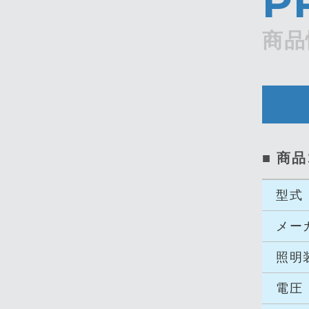
P
商品
■ 商
型式
メー
照明
電圧（