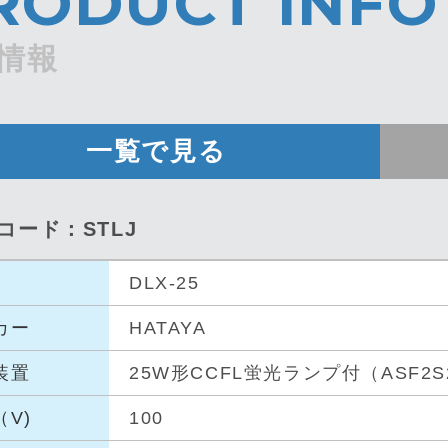
RODUCT INFO
情報
一覧で見る
品コード：STLJ
DLX-25
カー
HATAYA
装置
25W形CCFL蛍光ランプ付（ASF2S
V)
100