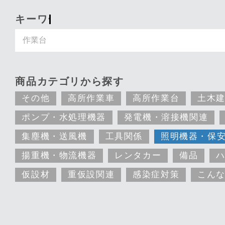
キーワード入力で探す
商品カテゴリから探す
その他
高所作業車
高所作業台
土木
ポンプ・水処理機器
発電機・溶接機関連
集塵機・送風機
工具関係
照明機器・保
揚重機・物流機器
レンタカー
備品
仮設材
重仮設関連
感染症対策
こん