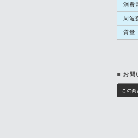
消費
周波
質量
■ お
この商