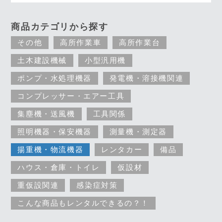
商品カテゴリから探す
その他
高所作業車
高所作業台
土木建設機械
小型汎用機
ポンプ・水処理機器
発電機・溶接機関連
コンプレッサー・エアー工具
集塵機・送風機
工具関係
照明機器・保安機器
測量機・測定器
揚重機・物流機器
レンタカー
備品
ハウス・倉庫・トイレ
仮設材
重仮設関連
感染症対策
こんな商品もレンタルできるの？！