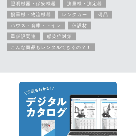
照明機器・保安機器
測量機・測定器
揚重機・物流機器
レンタカー
備品
ハウス・倉庫・トイレ
仮設材
重仮設関連
感染症対策
こんな商品もレンタルできるの？！