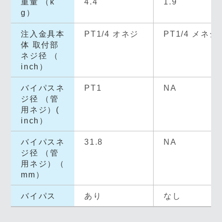
重量 （k
4.4
1.9
g）
注入金具本
PT1/4 オネジ
PT1/4 メネジ
体 取付部
ネジ径 （
inch）
バイパスネ
PT1
NA
ジ径 （管
用ネジ）(
inch）
バイパスネ
31.8
NA
ジ径 （管
用ネジ）（
mm）
バイパス
あり
なし