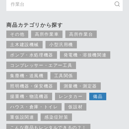
商品カテゴリから探す
その他
高所作業車
高所作業台
土木建設機械
小型汎用機
ポンプ・水処理機器
発電機・溶接機関連
コンプレッサー・エアー工具
集塵機・送風機
工具関係
照明機器・保安機器
測量機・測定器
揚重機・物流機器
レンタカー
備品
ハウス・倉庫・トイレ
仮設材
重仮設関連
感染症対策
こんな商品もレンタルできるの？！