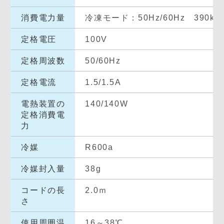
消費電力量
冷凍モード：50Hz/60Hz 390k
定格電圧
100V
定格周波数
50/60Hz
定格電流
1.5/1.5A
電熱装置の
140/140W
定格消費電
力
冷媒
R600a
冷媒封入量
38g
コードの長
2.0ｍ
さ
使用周囲温
16～38℃