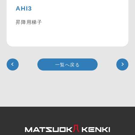
AHI3
昇降用梯子
一覧へ戻る