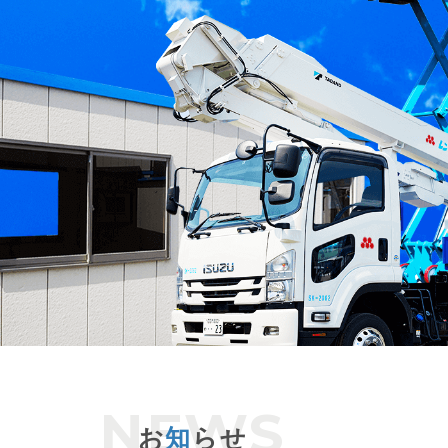
お
知
らせ