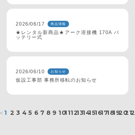
2026/06/17
商品情報
★レンタル新商品★アーク溶接機 170A バ
ッテリー式
2026/06/10
お知らせ
仮設工事部 事務所移転のお知らせ
＜
1
2
3
4
5
6
7
8
9
10
11
12
13
14
15
16
17
18
19
20
21