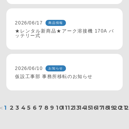
2026/06/17
商品情報
★レンタル新商品★アーク溶接機 170A バ
ッテリー式
2026/06/10
お知らせ
仮設工事部 事務所移転のお知らせ
＜
1
2
3
4
5
6
7
8
9
10
11
12
13
14
15
16
17
18
19
20
21