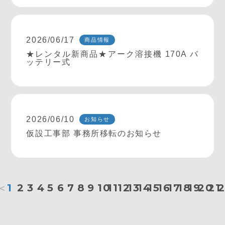
2026/06/17
商品情報
★レンタル新商品★アーク溶接機 170A バ
ッテリー式
2026/06/10
お知らせ
仮設工事部 事務所移転のお知らせ
＜
1
2
3
4
5
6
7
8
9
10
11
12
13
14
15
16
17
18
19
20
21