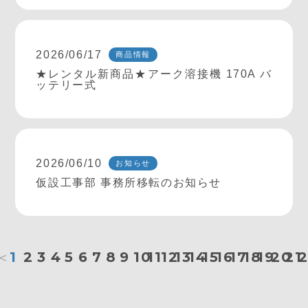
2026/06/17
商品情報
★レンタル新商品★アーク溶接機 170A バ
ッテリー式
2026/06/10
お知らせ
仮設工事部 事務所移転のお知らせ
＜
1
2
3
4
5
6
7
8
9
10
11
12
13
14
15
16
17
18
19
20
21