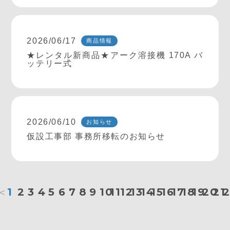
2026/06/17
商品情報
★レンタル新商品★アーク溶接機 170A バ
ッテリー式
2026/06/10
お知らせ
仮設工事部 事務所移転のお知らせ
＜
1
2
3
4
5
6
7
8
9
10
11
12
13
14
15
16
17
18
19
20
21