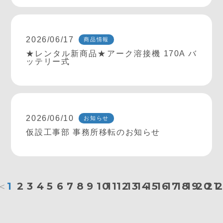
2026/06/17
商品情報
★レンタル新商品★アーク溶接機 170A バ
ッテリー式
2026/06/10
お知らせ
仮設工事部 事務所移転のお知らせ
＜
1
2
3
4
5
6
7
8
9
10
11
12
13
14
15
16
17
18
19
20
21