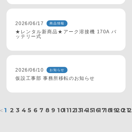
2026/06/17
商品情報
★レンタル新商品★アーク溶接機 170A バ
ッテリー式
2026/06/10
お知らせ
仮設工事部 事務所移転のお知らせ
＜
1
2
3
4
5
6
7
8
9
10
11
12
13
14
15
16
17
18
19
20
21