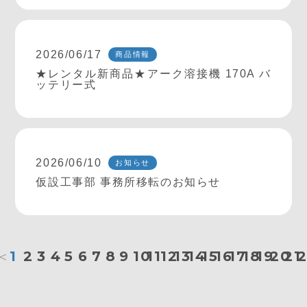
2026/06/17
商品情報
★レンタル新商品★アーク溶接機 170A バ
ッテリー式
2026/06/10
お知らせ
仮設工事部 事務所移転のお知らせ
＜
1
2
3
4
5
6
7
8
9
10
11
12
13
14
15
16
17
18
19
20
21