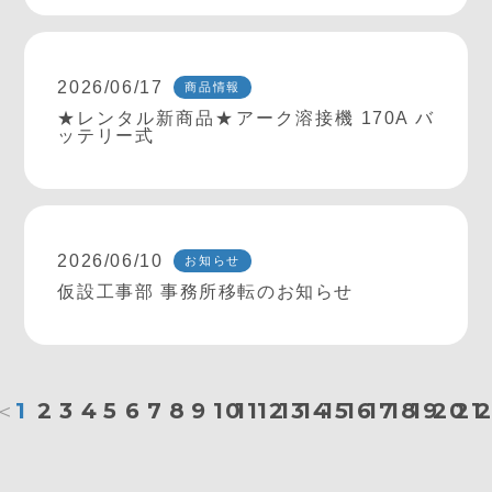
2026/06/17
商品情報
★レンタル新商品★アーク溶接機 170A バ
ッテリー式
2026/06/10
お知らせ
仮設工事部 事務所移転のお知らせ
＜
1
2
3
4
5
6
7
8
9
10
11
12
13
14
15
16
17
18
19
20
21