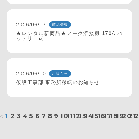
2026/06/17
商品情報
★レンタル新商品★アーク溶接機 170A バ
ッテリー式
2026/06/10
お知らせ
仮設工事部 事務所移転のお知らせ
＜
1
2
3
4
5
6
7
8
9
10
11
12
13
14
15
16
17
18
19
20
21