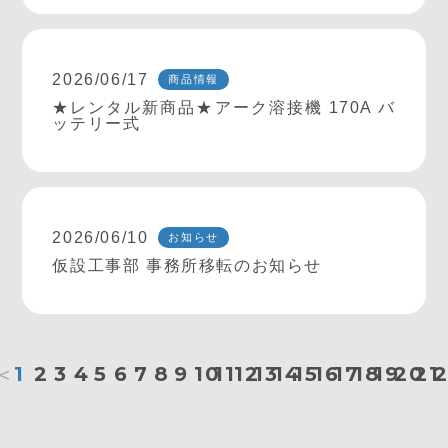
2026/06/17
商品情報
★レンタル新商品★アーク溶接機 170A バ
ッテリー式
2026/06/10
お知らせ
仮設工事部 事務所移転のお知らせ
＜
1
2
3
4
5
6
7
8
9
10
11
12
13
14
15
16
17
18
19
20
21