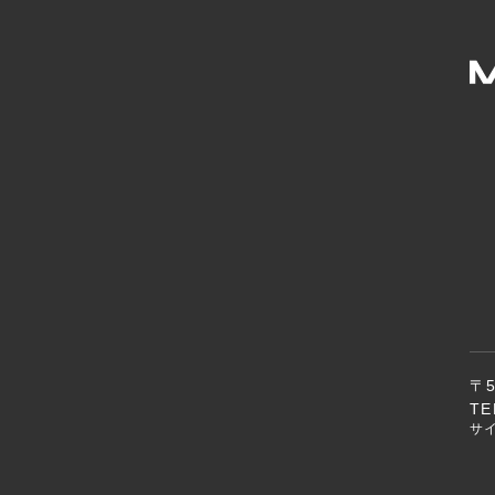
〒
TE
サ