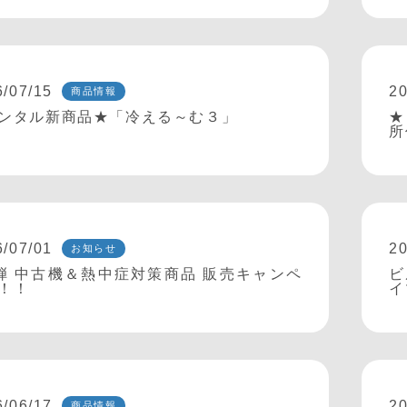
6/07/15
20
商品情報
ンタル新商品★「冷える～む３」
★
所
6/07/01
20
お知らせ
弾 中古機＆熱中症対策商品 販売キャンペ
ビ
！！
イ
6/06/17
20
商品情報