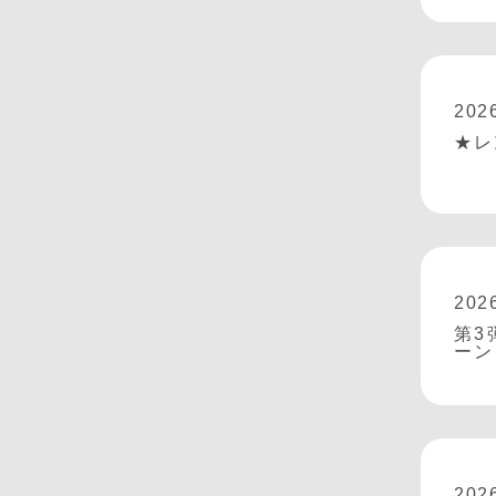
202
★レ
202
第3
ーン
202