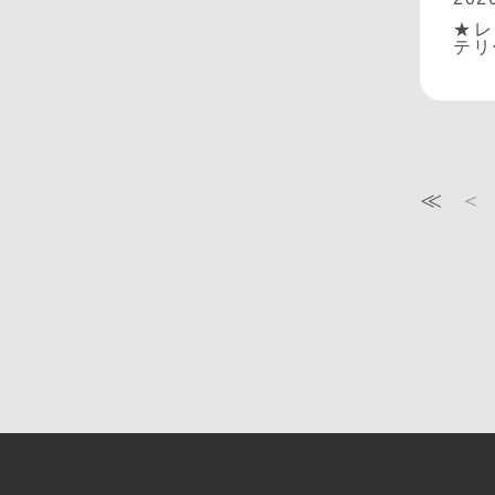
★レ
テリ
≪
＜