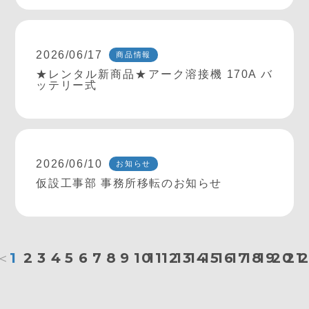
2026/06/17
商品情報
★レンタル新商品★アーク溶接機 170A バ
ッテリー式
2026/06/10
お知らせ
仮設工事部 事務所移転のお知らせ
＜
1
2
3
4
5
6
7
8
9
10
11
12
13
14
15
16
17
18
19
20
21