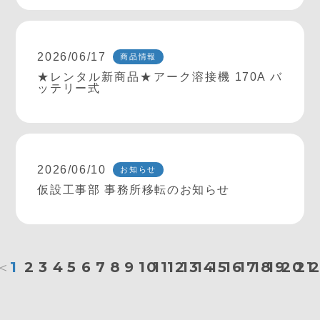
2026/06/17
商品情報
★レンタル新商品★アーク溶接機 170A バ
ッテリー式
2026/06/10
お知らせ
仮設工事部 事務所移転のお知らせ
＜
1
2
3
4
5
6
7
8
9
10
11
12
13
14
15
16
17
18
19
20
21