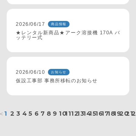
2026/06/17
商品情報
★レンタル新商品★アーク溶接機 170A バ
ッテリー式
2026/06/10
お知らせ
仮設工事部 事務所移転のお知らせ
＜
1
2
3
4
5
6
7
8
9
10
11
12
13
14
15
16
17
18
19
20
21