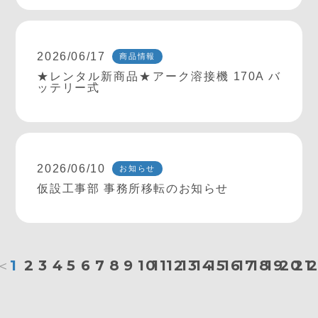
2026/06/17
商品情報
★レンタル新商品★アーク溶接機 170A バ
ッテリー式
2026/06/10
お知らせ
仮設工事部 事務所移転のお知らせ
＜
1
2
3
4
5
6
7
8
9
10
11
12
13
14
15
16
17
18
19
20
21