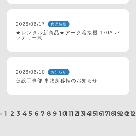
2026/06/17
商品情報
★レンタル新商品★アーク溶接機 170A バ
ッテリー式
2026/06/10
お知らせ
仮設工事部 事務所移転のお知らせ
＜
1
2
3
4
5
6
7
8
9
10
11
12
13
14
15
16
17
18
19
20
21