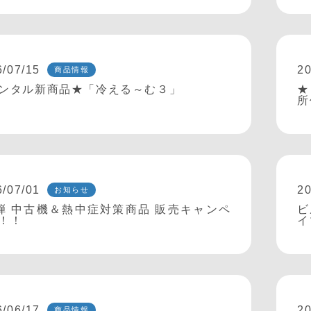
6/07/15
20
商品情報
ンタル新商品★「冷える～む３」
★
所
6/07/01
20
お知らせ
弾 中古機＆熱中症対策商品 販売キャンペ
ビ
！！
イ
6/06/17
20
商品情報