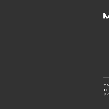
〒
TE
サ