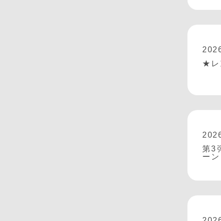
202
★レ
202
第3
ーン
202