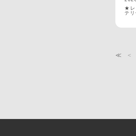
★レ
テリ
≪
＜