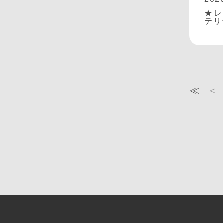
★レ
テリ
≪
＜