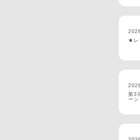
202
★レ
202
第3
ーン
202