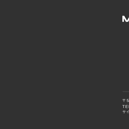
〒
TE
サ