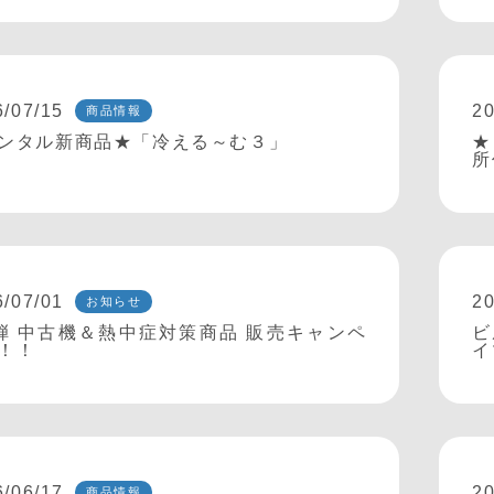
6/07/15
20
商品情報
ンタル新商品★「冷える～む３」
★
所
6/07/01
20
お知らせ
弾 中古機＆熱中症対策商品 販売キャンペ
ビ
！！
イ
6/06/17
20
商品情報